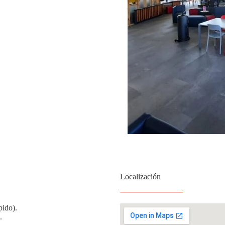
Localización
pido).
.